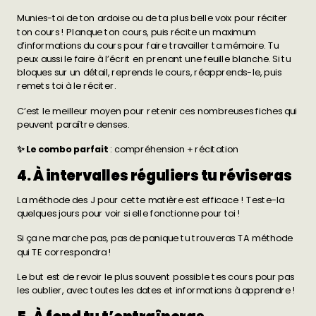
Munies-toi de ton ardoise ou de ta plus belle voix pour réciter
ton cours ! Planque ton cours, puis récite un maximum
d’informations du cours pour faire travailler ta mémoire. Tu
peux aussi le faire à l’écrit en prenant une feuille blanche. Si tu
bloques sur un détail, reprends le cours, réapprends-le, puis
remets toi à le réciter.
C’est le meilleur moyen pour retenir ces nombreuses fiches qui
peuvent paraître denses.
✨ Le combo parfait
: compréhension + récitation
4. À intervalles réguliers tu réviseras
La méthode des J
pour cette matière est efficace ! Teste-la
quelques jours pour voir si elle fonctionne pour toi !
Si ça ne marche pas, pas de panique tu trouveras TA méthode
qui TE correspondra !
Le but est de revoir le plus souvent possible tes cours pour pas
les oublier, avec toutes les dates et informations à apprendre !