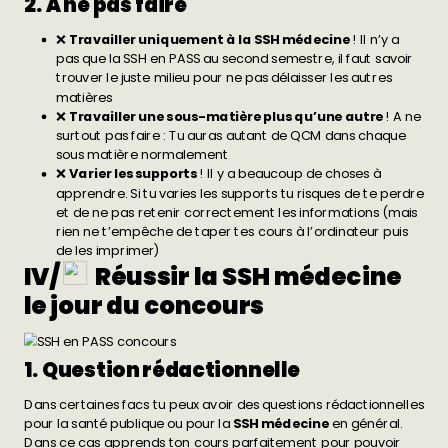
2. À ne pas faire
❌
Travailler uniquement à la SSH médecine
! Il n’y a
pas que la SSH en PASS au second semestre, il faut savoir
trouver le juste milieu pour ne pas délaisser les autres
matières
❌
Travailler une sous-matière plus qu’une autre
! A ne
surtout pas faire : Tu auras autant de QCM dans chaque
sous matière normalement
❌
Varier les supports
! Il y a beaucoup de choses à
apprendre. Si tu varies les supports tu risques de te perdre
et de ne pas retenir correctement les informations (mais
rien ne t’empêche de taper tes cours à l’ordinateur puis
de les imprimer)
IV/
Réussir la SSH médecine
le jour du concours
1. Question rédactionnelle
Dans certaines facs tu peux avoir des questions rédactionnelles
pour la santé publique ou pour la
SSH médecine
en général.
Dans ce cas apprends ton cours parfaitement pour pouvoir