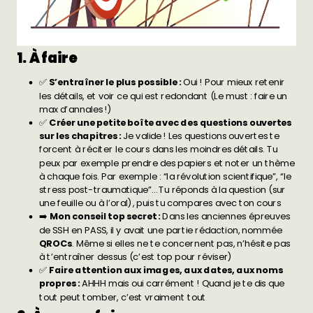
1. À faire
✅
S’entraîner le plus possible :
Oui ! Pour mieux retenir
les détails, et voir ce qui est redondant (Le must : faire un
max d’annales !)
✅
Créer une petite boîte avec des questions ouvertes
sur les chapitres :
Je valide !
Les questions ouvertes te
forcent à réciter le cours dans les moindres détails. Tu
peux par exemple prendre des papiers et noter un thème
à chaque fois. Par exemple : “la révolution scientifique”, “le
stress post-traumatique”… Tu réponds à la question (sur
une feuille ou à l’oral), puis tu compares avec ton cours
➡️
Mon conseil top secret :
Dans les anciennes épreuves
de SSH en PASS, il y avait une partie rédaction, nommée
QROCs
. Même si elles ne te concernent pas, n’hésite pas
à t’entraîner dessus (c’est top pour réviser)
✅
Faire attention aux images, aux dates, aux noms
propres :
AHHH mais oui carrément ! Quand je te dis que
tout peut tomber, c’est vraiment tout