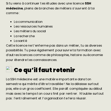
Si tu viens à continuer tes études avec une licence
SSH
médecine
, pleins de branches de métiers s’ouvrent à toi
comme :
La communication
Les ressources humaines
Les métiers du social
La recherche
La santé
Cette licence ne t’enferme pas dans un métier, tu as diverses
possibilités. Tu peux également poursuivre ta formation avec
d’autres licences comme de philosophie, histoire ou économie
pour étendre tes connaissances.
Ce qu’il faut retenir
La SSH médecine est une matière importante dans ton
semestre qui mérite d’être travaillée ! Ne la délaisse surtout
pas, elle a un gros coefficient. Elle paraît compliquée au début
mais avec le temps ton cours finit par rentrer. N’oublie surtout
pas : l’entraînement et l’organisation te fera réussir.