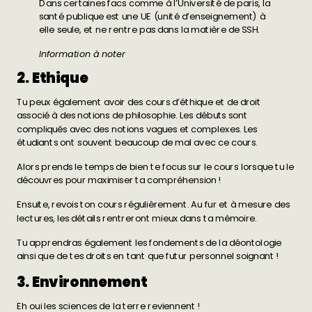
Dans certaines facs comme à l’Université de paris, la
santé publique est une UE (unité d’enseignement) à
elle seule, et ne rentre pas dans la matière de SSH.
Information à noter
2. Ethique
Tu peux également avoir des cours d’éthique et de droit
associé à des notions de philosophie. Les débuts sont
compliqués avec des notions vagues et complexes. Les
étudiants ont souvent beaucoup de mal avec ce cours.
Alors prends le temps de
bien te focus sur le cours
lorsque tu le
découvres pour maximiser ta compréhension !
Ensuite, revois ton cours régulièrement. Au fur et à mesure des
lectures, les détails rentreront mieux dans ta mémoire.
Tu apprendras également les fondements de la
déontologie
ainsi que de tes droits en tant que futur personnel soignant !
3. Environnement
Eh oui les sciences de la terre reviennent !