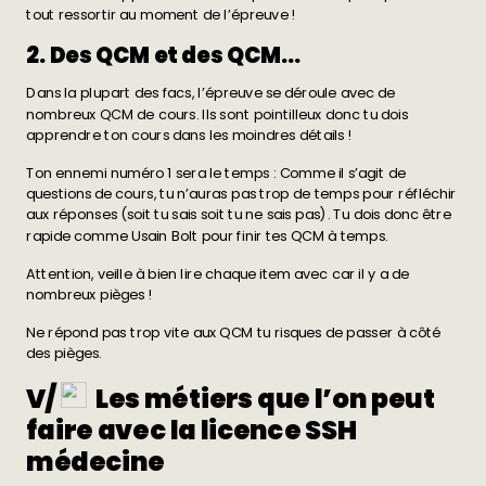
tout ressortir au moment de l’épreuve !
2. Des QCM et des QCM…
Dans la plupart des facs, l’épreuve se déroule avec de
nombreux
QCM de cours
. Ils sont pointilleux donc tu dois
apprendre ton cours dans les moindres détails !
Ton ennemi numéro 1 sera le temps : Comme il s’agit de
questions de cours, tu n’auras pas trop de temps pour réfléchir
aux réponses (soit tu sais soit tu ne sais pas). Tu dois donc être
rapide comme Usain Bolt pour finir tes QCM à temps.
Attention, veille à bien lire chaque item avec car il y a de
nombreux pièges !
Ne répond pas trop vite aux QCM tu risques de passer à côté
des pièges.
V/
Les métiers que l’on peut
faire avec la licence SSH
médecine