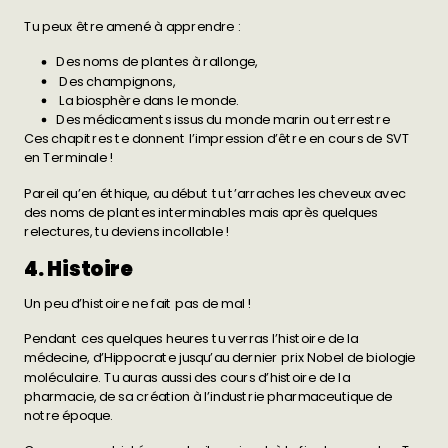
Tu peux être amené à apprendre :
Des noms de plantes à rallonge,
Des champignons,
La biosphère dans le monde.
Des médicaments issus du monde marin ou terrestre
Ces chapitres te donnent l’impression d’être en cours de SVT
en Terminale !
Pareil qu’en éthique, au début tu t’arraches les cheveux avec
des noms de plantes interminables mais après quelques
relectures, tu deviens incollable !
4. Histoire
Un peu d’histoire ne fait pas de mal !
Pendant ces quelques heures tu verras l’histoire de la
médecine, d’Hippocrate jusqu’au dernier prix Nobel de biologie
moléculaire. Tu auras aussi des cours d’histoire de la
pharmacie, de sa création à l’industrie pharmaceutique de
notre époque.