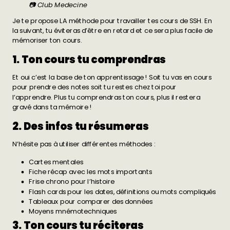
📷 Club Medecine
Je te propose LA méthode pour travailler tes cours de SSH. En
la suivant, tu éviteras d’être en retard et ce sera plus facile de
mémoriser ton cours.
1. Ton cours tu comprendras
Et oui c’est la base de ton apprentissage ! Soit tu vas en cours
pour
prendre des notes
soit tu restes chez toi pour
l’apprendre. Plus tu comprendras ton cours, plus il restera
gravé dans ta mémoire !
2. Des infos tu résumeras
N’hésite pas à utiliser différentes méthodes :
Cartes mentales
Fiche récap avec les mots importants
Frise chrono pour l’histoire
Flash cards pour les dates, définitions ou mots compliqués
Tableaux pour comparer des données
Moyens mnémotechniques
3. Ton cours tu réciteras