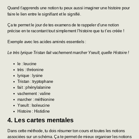
Quand t’apprends une notion tu peux aussi imaginer une histoire pour
faire le lien entre le signifiant et le signifié.
Ça te permet le jour de tes examens de te rappeler d’une notion
précise en te racontant tout simplement l’histoire que tu t’es créée !
Exemple avec les acides aminés essentiels :
Le très lyrique Tristan fait vachement marcher Yseult, quelle Histoire !
le : leucine
très : thréonine
lyrique : lysine
Tristan : tryptophane
fait : phénylalanine
vachement : valine
marcher : méthionine
Yseult : Isoleucine
Histoire : Histidine
4. Les cartes mentales
Dans cette méthode, tu dois résumer ton cours et toutes les notions
associées sur un schéma. Ça te permet de mieux organiser les notions