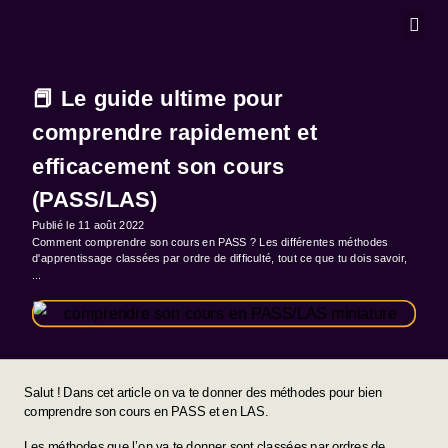
MASTERCLA
📕 Le guide ultime pour
comprendre rapidement et
efficacement son cours
(PASS/LAS)
Publié le
11 août 2022
Comment comprendre son cours en PASS ? Les différentes méthodes
d'apprentissage classées par ordre de difficulté, tout ce que tu dois savoir,
...
Salut ! Dans cet article on va te donner des méthodes pour bien
comprendre son cours en PASS et en LAS.
Les méthodes que l’on va te donner sont classées par ordres de