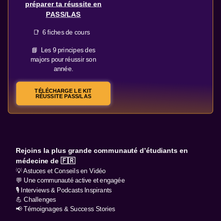
préparer ta réussite en
PASS/LAS
📑 6 fiches de cours
📘 Les 9 principes des
majors pour réussir son
année.
TÉLÉCHARGE LE KIT
RÉUSSITE PASS/LAS
Rejoins la plus grande communauté d’étudiants en
médecine de 🇫🇷
💡 Astuces et Conseils en Vidéo
💬 Une communauté active et engagée
🎙️ Interviews & Podcasts Inspirants
💪 Challenges
📢 Témoignages & Success Stories