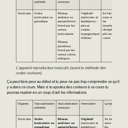
artérielle
veineuse
Testicules
Artère
Réseau
Végétatif
Se fait presque
testiculaire ou
antérieur ou
(testicules et
sans relais vers
gonadique
pampiniforme :
épididyme) :
les
formé par les
plexus
lymphonoeud
veines
solaire,
rétropéritonéaux
testiculaires
hypogastrique
péri aortico
intérieur
caves
Réseau
postérieur :
formé par les
veines créma
stériques
L’appareil reproducteur masculin (avant la méthode des
codes couleurs)
Ça peut faire peur au début et tu peux ne pas trop comprendre ce qu’il
y a dans ce cours. Mais si tu ajoutes des couleurs à ce cours tu
pourras repérer en un coup d’œil les informations.
Organes
Vascularisation
Vascularisation
Innervation
Lymphatique
artérielle
veineuse
Testicules
Artère
Réseau
Végétatif
Se fait presque
testiculaire ou
antérieur ou
(testicules et
sans relais vers
gonadique
pampiniforme
épididyme) :
les