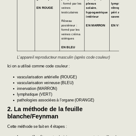
: formé par les
plexus
lymphonoeud
EN ROUGE
veines
solaire
,
rétropéritonéaux
testiculaires
hypogastrique
péri aortico
intérieur
caves
Réseau
postérieur :
EN MARRON
EN VERT
formé par les
veines créma
stériques
EN BLEU
L’appareil reproducteur masculin (après code couleur)
Ici on a utilisé comme code couleur :
vascularisation artérielle (ROUGE)
vascularisation veineuse (BLEU)
innervation (MARRON)
lymphatique (VERT)
pathologies associées à l’organe (ORANGE)
2. La méthode de la feuille
blanche/Feynman
Cette méthode se fait en 4 étapes :