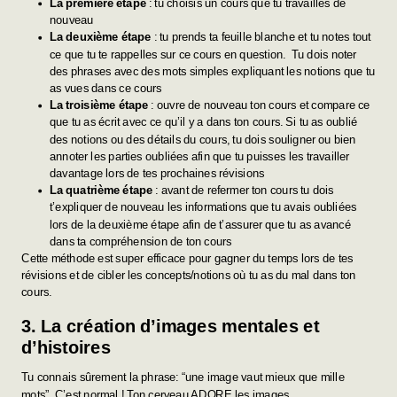
La première étape
: tu choisis un cours que tu travailles de
nouveau
La deuxième étape
: tu prends ta feuille blanche et tu notes tout
ce que tu te rappelles sur ce cours en question. Tu dois noter
des phrases avec des mots simples expliquant les notions que tu
as vues dans ce cours
La troisième étape
: ouvre de nouveau ton cours et compare ce
que tu as écrit avec ce qu’il y a dans ton cours. Si tu as oublié
des notions ou des détails du cours, tu dois souligner ou bien
annoter les parties oubliées afin que tu puisses les travailler
davantage lors de tes prochaines révisions
La quatrième étape
: avant de refermer ton cours tu dois
t’expliquer de nouveau les informations que tu avais oubliées
lors de la deuxième étape afin de t’assurer que tu as avancé
dans ta compréhension de ton cours
Cette méthode est super efficace pour gagner du temps lors de tes
révisions et de cibler les concepts/notions où tu as du mal dans ton
cours.
3. La création d’images mentales et
d’histoires
Tu connais sûrement la phrase: “une image vaut mieux que mille
mots”. C’est normal ! Ton cerveau ADORE les images.