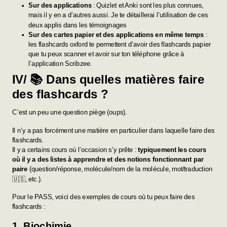
Sur des applications
: Quizlet et Anki sont les plus connues,
mais il y en a d’autres aussi. Je te détaillerai l’utilisation de ces
deux applis dans les témoignages
Sur des cartes papier et des applications en même temps
:
les flashcards oxford te permettent d’avoir des flashcards papier
que tu peux scanner et avoir sur ton téléphone grâce à
l’application
Scribzee
.
IV/ 📚 Dans quelles matières faire
des flashcards ?
C’est un peu une question piège (oups).
Il n’y a pas forcément une matière en particulier dans laquelle faire des
flashcards.
Il y a certains cours où l’occasion s’y prête :
typiquement les cours
où il y a des listes à apprendre et des notions fonctionnant par
paire
(question/réponse, molécule/nom de la molécule, mot/traduction
🇺🇸, etc.).
Pour le PASS, voici des exemples de cours où tu peux faire des
flashcards :
1.
B
iochimie