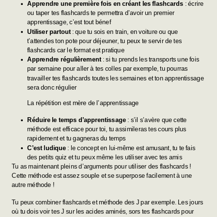
Apprendre une première fois en créant les flashcards
: écrire
ou taper tes flashcards te permettra d’avoir un premier
apprentissage, c’est tout bénef
Utiliser partout
: que tu sois en train, en voiture ou que
t’attendes ton pote pour déjeuner, tu peux te servir de tes
flashcards car le format est pratique
Apprendre régulièrement
: si tu prends les transports une fois
par semaine pour aller à tes colles par exemple, tu pourras
travailler tes flashcards toutes les semaines et ton apprentissage
sera donc régulier
La répétition est mère de l’apprentissage
Réduire le temps d’apprentissage
: s’il s’avère que cette
méthode est efficace pour toi, tu assimileras tes cours plus
rapidement et tu gagneras du temps
C’est ludique
: le concept en lui-même est amusant, tu te fais
des petits quiz et tu peux même les utiliser avec tes amis
Tu as maintenant pleins d’arguments pour utiliser des flashcards !
Cette méthode est assez souple et se superpose facilement à une
autre méthode !
Tu peux combiner flashcards et méthode des J par exemple. Les jours
où tu dois voir tes J sur les acides aminés, sors tes flashcards pour