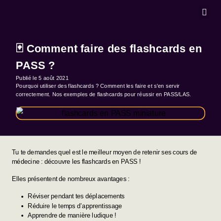
MASTERCLA
🃏 Comment faire des flashcards en
PASS ?
Publié le
5 août 2021
Pourquoi utiliser des flashcards ? Comment les faire et s'en servir
correctement. Nos exemples de flashcards pour réussir en PASS/LAS.
Tu te demandes quel est le meilleur moyen de retenir ses cours de
médecine : découvre les flashcards en PASS !
Elles présentent de nombreux avantages :
Réviser pendant tes déplacements
Réduire le temps d’apprentissage
Apprendre de manière ludique !