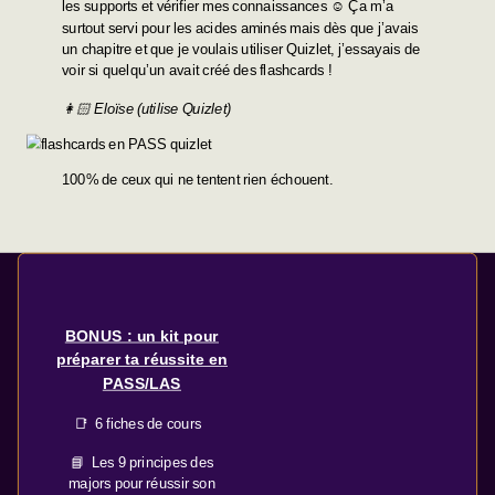
les supports et vérifier mes connaissances ☺️ Ça m’a
surtout servi pour les acides aminés mais dès que j’avais
un chapitre et que je voulais utiliser Quizlet, j’essayais de
voir si quelqu’un avait créé des flashcards !
👩🏻 Eloïse (utilise Quizlet)
100% de ceux qui ne tentent rien échouent.
BONUS : un kit pour
préparer ta réussite en
PASS/LAS
📑 6 fiches de cours
📘 Les 9 principes des
majors pour réussir son