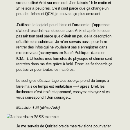
surtout utilisé Anki sur mon ordi. J’en faisais 1h le matin et
2h le soir à peu près. C’est cool parce que ça change un
peu des fiches et QCM, je trouvais ça plus amusant.
J’utilisais le logiciel pour l’histo et l’anatomie : j’apprenais
d’abord les schémas du cours avec Anki et après le cours
passait tout seul parce que c’était un peu de la description
détaillée des schémas. Je m’en servais aussi pour faire
rentrer des infos qui ne voulaient pas s’enregistrer dans
mon cerveau (acronymes en Santé Publique, dates en
ICM…). Et toutes mes formules de physique et chimie sont
rentrées dans ma tête grâce à Anki. Donc les flashcards ça
peut servir pour toutes les matières.
Le seul gros désavantage c’est que ça prend du temps à
faire mais ce temps est rentabilisé +++ après. Bref, les
flashcards c’est testé et approuvé, essayez et voyez si ça
vous correspond ! Bon courage…
Mathilde 👩🏻 (utilise Anki)
Je me servais de Quizlet lors de mes révisions pour varier