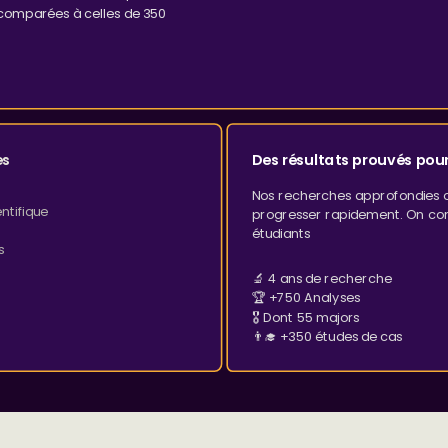
 comparées à celles de 350
es
Des résultats prouvés pour
Nos recherches approfondies on
entifique
progresser rapidement. On co
étudiants
s
🔬 4 ans de recherche
🏆 +750 Analyses
🎖️ Dont 55 majors
👨‍🎓 +350 études de cas