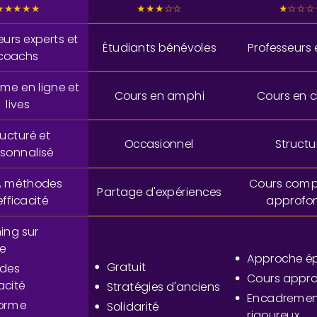
★★★★★
★★★☆☆
★☆☆☆
eurs experts et
Étudiants bénévoles
Professeurs 
coachs
rme en ligne et
Cours en amphi
Cours en c
lives
ructuré et
Occasionnel
Structu
sonnalisé
, méthodes
Cours compl
Partage d'expériences
efficacité
approfo
ing sur
e
Approche é
Gratuit
des
Cours appro
acité
Stratégies d'anciens
Encadreme
forme
Solidarité
rigoureux