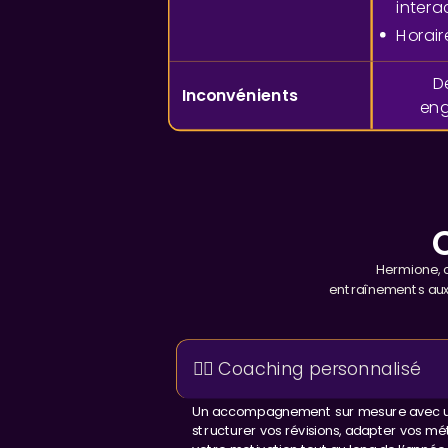
intera
Horaire
D
Inconvénients
en
Hermione, c
entraînements aux
🏋️‍♂️ Coaching personnalisé
Un accompagnement sur mesure avec un 
structurer vos révisions, adapter vos mé