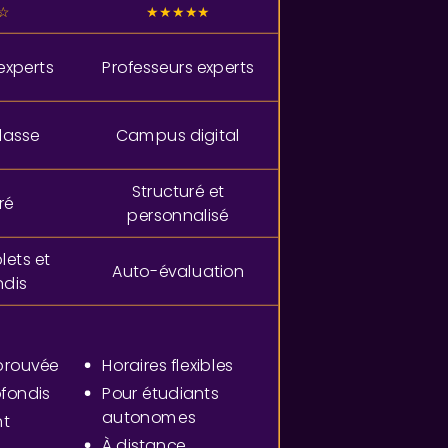
☆
★★★★★
experts
Professeurs experts
lasse
Campus digital
Structuré et
ré
personnalisé
ets et
Auto-évaluation
ndis
prouvée
Horaires flexibles
fondis
Pour étudiants
autonomes
nt
À distance