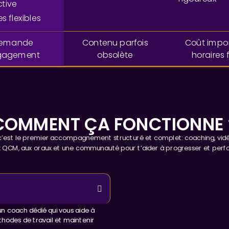
ctive
s flexibles
emande
Contenu parfois
Coût impor
gagement
obsolète
horaires f
COMMENT ÇA FONCTIONNE 
’est le premier accompagnement structuré et complet: coaching, vidéo
 QCM, aux oraux et une communauté pour t’aider à progresser et per
coach dédié qui vous aide à
thodes de travail et maintenir