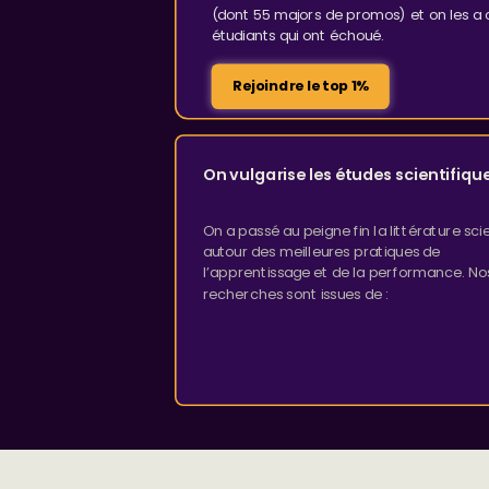
(dont 55 majors de promos) et on les a
étudiants qui ont échoué.
Rejoindre le top 1%
On vulgarise les études scientifiqu
On a passé au peigne fin la littérature sci
autour des meilleures pratiques de
l’apprentissage et de la performance. No
recherches sont issues de :