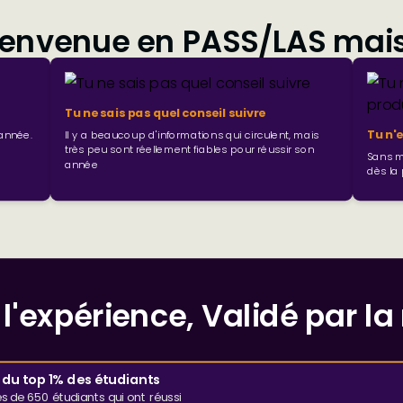
ienvenue en PASS/LAS mais.
Tu ne sais pas quel conseil suivre
Tu n'
année.
Il y a beaucoup d'informations qui circulent, mais
très peu sont réellement fiables pour réussir son
Sans m
année
dès la
l'expérience, Validé par l
 du top 1% des étudiants
s de 650 étudiants qui ont réussi