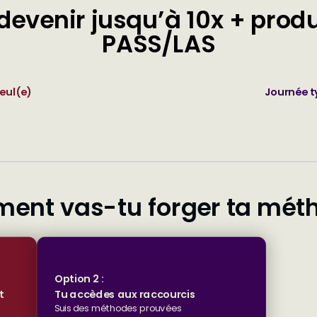
evenir jusqu’à 10x + produc
PASS/LAS
eul(e)
Journée t
nt vas-tu forger ta mét
Option 2 :
t
Tu accèdes aux raccourcis
Suis des méthodes prouvées