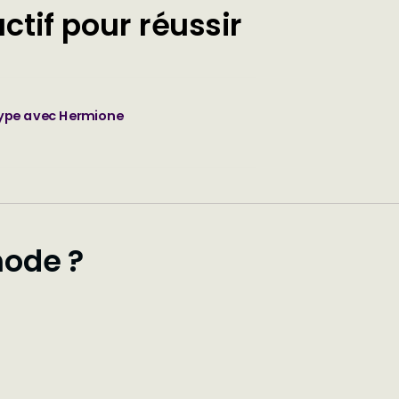
tif pour réussir
ype avec Hermione
hode ?