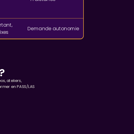
tant,
Demande autonomie
ixes
?
s, ateliers,
former en PASS/LAS