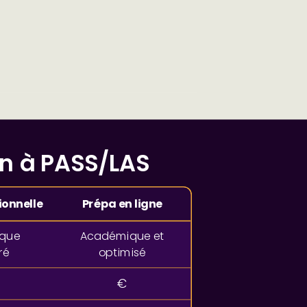
on à PASS/LAS
ionnelle
Prépa en ligne
que
Académique et
ré
optimisé
€
€