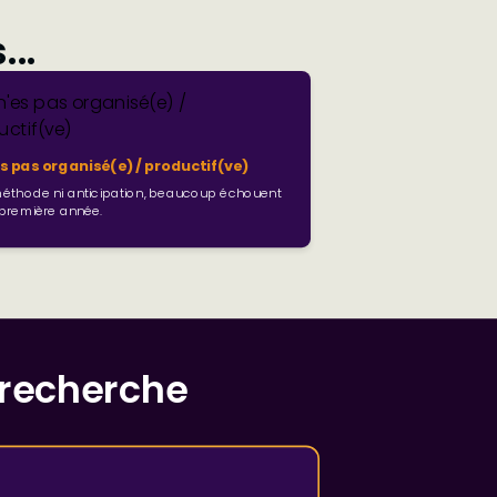
..
es pas organisé(e) / productif(ve)
éthode ni anticipation, beaucoup échouent
 première année.
a recherche