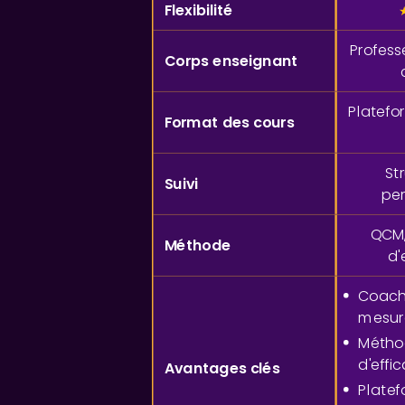
Flexibilité
Profess
Corps enseignant
Platefo
Format des cours
St
Suivi
per
QCM
Méthode
d'
Coach
mesur
Métho
d'effic
Avantages clés
Plate