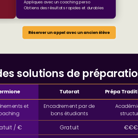
Appliques avec un coaching perso
Obtiens des résultats rapides et durables
Réserver un appel avec un ancien élève
es solutions de préparati
ermione
Tutorat
Prépa Tradit
înements et
Encadrement par de
Académi
oaching
bons étudiants
structu
atuit / €
Gratuit
€€