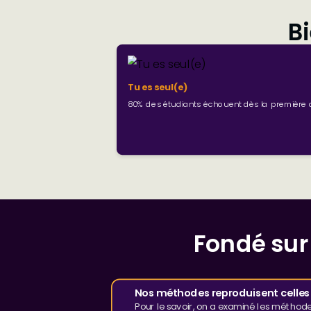
B
Tu es seul(e)
80% des étudiants échouent dès la première 
Fondé sur 
Nos méthodes reproduisent celles
Pour le savoir, on a examiné les méthode