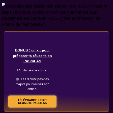
Dans cet article, tu vas voir comment apprendre plus
rapidement ses cours en PASS, grâce au champion de
France de mémorisation.
BONUS : un kit pour
préparer ta réussite en
PASS/LAS
📑 6 fiches de cours
📘 Les 9 principes des
majors pour réussir son
année.
TÉLÉCHARGE LE KIT
RÉUSSITE PASS/LAS