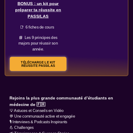
BONUS : un kit pour
préparer ta réussite en
PASS/LAS
📑 6 fiches de cours
📘 Les 9 principes des
majors pour réussir son
année.
TÉLÉCHARGE LE KIT
RÉUSSITE PASS/LAS
Rejoins la plus grande communauté d’étudiants en
médecine de 🇫🇷
💡 Astuces et Conseils en Vidéo
💬 Une communauté active et engagée
🎙️ Interviews & Podcasts Inspirants
💪 Challenges