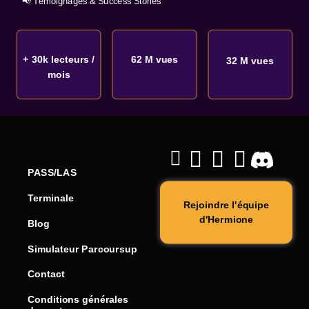
📢 Témoignages & Success Stories
+ 30k lecteurs /
62 M vues
32 M vues
mois
PASS/LAS
Terminale
Rejoindre l'équipe
d'Hermione
Blog
Simulateur Parcoursup
Contact
Conditions générales