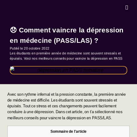
MASTERCLA
😞 Comment vaincre la dépression
en médecine (PASS/LAS) ?
Publié le
20 octobre 2022
Les étudiants en première année de médecine sont souvent stressés et
épuisés. Voici nos meilleurs conseils pour vaincre la dépression en PASS
Avec son rythme infernal et la pression constante, la première année
de médecine est difficile. Les étudiants sont souvent stressés et
épuisés. Tout ce stress et ces changements peuvent facilement
conduire à une dépression. Dans cet article, on t’a sélectionné nos
meilleurs conseils pour vaincre la dépression en PASS/LAS.
Sommaire de l'article