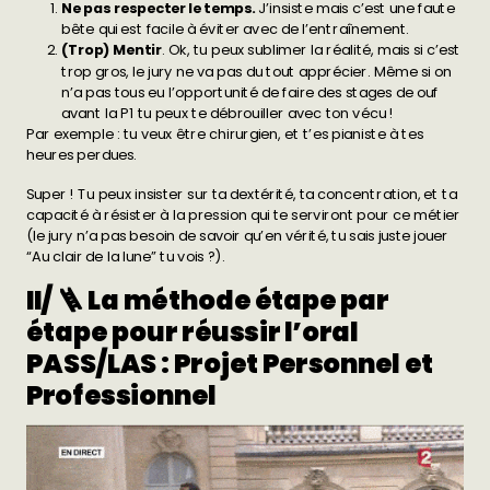
Ne pas respecter le temps.
J’insiste mais c’est une faute
bête qui est facile à éviter avec de l’entraînement.
(Trop) Mentir
. Ok, tu peux sublimer la réalité, mais si c’est
trop gros, le jury ne va pas du tout apprécier. Même si on
n’a pas tous eu l’opportunité de faire des stages de ouf
avant la P1 tu peux te débrouiller avec ton vécu !
Par exemple : tu veux être chirurgien, et t’es pianiste à tes
heures perdues.
Super ! Tu peux insister sur ta dextérité, ta concentration, et ta
capacité à résister à la pression qui te serviront pour ce métier
(le jury n’a pas besoin de savoir qu’en vérité, tu sais juste jouer
“Au clair de la lune” tu vois ?).
II/ 🪜 La méthode étape par
étape pour réussir l’oral
PASS/LAS : Projet Personnel et
Professionnel