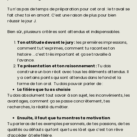
Tu n’as pas de temps de préparation pour cet oral : le travail se
fait chez toi en amont. C’est une raison de plus pour bien
réussir le jour J.
Bien sûr, plusieurs critères sont attendus et indispensables.
Ton attitude devant le jury :
les premières impressions,
comment tu t’exprimes, comment tu racontes ton
histoire … c’est très important et ça se travaille à
l’avance.
Ta présentation et ton raisonnement :
Tu dois
construire un bon récit avec tous les éléments attendus.
Il
y a certains points qui sont attendus dans le fond et la
forme de ton oral. Tu dois pouvoir parler de :
La filière que tu as choisie
Tu dois absolument tout savoir à son sujet, les inconvénients, les
avantages, comment ça se passe concrètement, tes
recherches, la réalité du métier.
Ensuite, il faut que tu montres ta motivation
Tu parleras de tes exemples personnels, de tes passions, de tes
qualités ou défauts qui font que tu es là et que c’est ton rêve
d’accéder à telle filière.