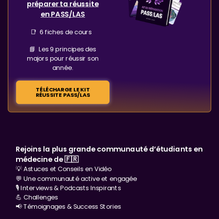
préparer ta réussite
en PASS/LAS
📑 6 fiches de cours
📘 Les 9 principes des
majors pour réussir son
année.
TÉLÉCHARGE LE KIT
RÉUSSITE PASS/LAS
Rejoins la plus grande communauté d’étudiants en
médecine de 🇫🇷
💡 Astuces et Conseils en Vidéo
💬 Une communauté active et engagée
🎙️ Interviews & Podcasts Inspirants
💪 Challenges
📢 Témoignages & Success Stories