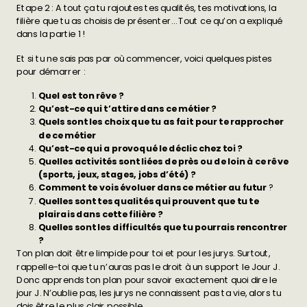
Etape 2 : A tout ça tu rajoutes tes qualités, tes motivations, la
filière que tu as choisis de présenter… Tout ce qu’on a expliqué
dans la partie 1 !
Et si tu ne sais pas par où commencer, voici quelques pistes
pour démarrer :
Quel est ton rêve ?
Qu’est-ce qui t’attire dans ce métier ?
Quels sont les choix que tu as fait pour te rapprocher
de ce métier
Qu’est-ce qui a provoqué le déclic chez toi ?
Quelles activités sont liées de près ou de loin à ce rêve
(sports, jeux, stages, jobs d’été) ?
Comment te vois évoluer dans ce métier au futur
?
Quelles sont tes qualités qui prouvent que tu te
plairais dans cette filière ?
Quelles sont les difficultés que tu pourrais rencontrer
?
Ton plan doit être limpide pour toi et pour les jurys. Surtout,
rappelle-toi que tu n’auras pas le droit à un support le Jour J.
Donc apprends ton plan pour savoir exactement quoi dire le
jour J. N’oublie pas, les jurys ne connaissent pas ta vie, alors tu
dois être le plus clair possible.