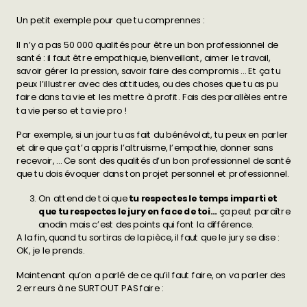
Un petit exemple pour que tu comprennes :
Il n’y a pas 50 000 qualités pour être un bon professionnel de
santé : il faut être empathique, bienveillant, aimer le travail,
savoir gérer la pression, savoir faire des compromis … Et ça tu
peux l’illustrer avec des attitudes, ou des choses que tu as pu
faire dans ta vie et les mettre à profit. Fais des parallèles entre
ta vie perso et ta vie pro !
Par exemple, si un jour tu as fait du bénévolat, tu peux en parler
et dire que ça t’a appris l’altruisme, l’empathie, donner sans
recevoir, … Ce sont des qualités d’un bon professionnel de santé
que tu dois évoquer dans ton projet personnel et professionnel.
On attend de toi que
tu respectes le temps imparti et
que tu respectes le jury en face de toi…
ça peut paraître
anodin mais c’est des points qui font la différence.
A la fin, quand tu sortiras de la pièce, il faut que le jury se dise :
OK, je le prends.
Maintenant qu’on a parlé de ce qu’il faut faire, on va parler des
2 erreurs à ne SURTOUT PAS faire :