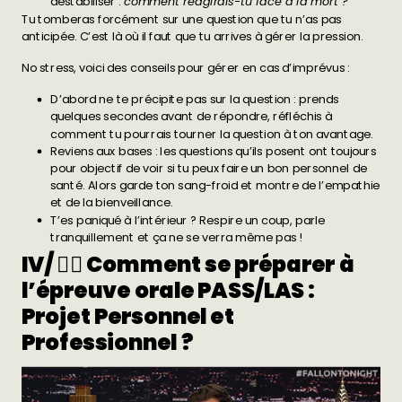
déstabiliser :
comment réagirais-tu face à la mort ?
Tu tomberas forcément sur une question que tu n’as pas
anticipée. C’est là où il faut que tu arrives à gérer la pression.
No stress, voici des conseils pour gérer en cas d’imprévus :
D’abord ne te précipite pas sur la question : prends
quelques secondes avant de répondre, réfléchis à
comment tu pourrais tourner la question à ton avantage.
Reviens aux bases : les questions qu’ils posent ont toujours
pour objectif de voir si tu peux faire un bon personnel de
santé. Alors garde ton sang-froid et montre de l’empathie
et de la bienveillance.
T’es paniqué à l’intérieur ? Respire un coup, parle
tranquillement et ça ne se verra même pas !
IV/ 🏋️‍♂️ Comment se préparer à
l’épreuve orale PASS/LAS :
Projet Personnel et
Professionnel ?