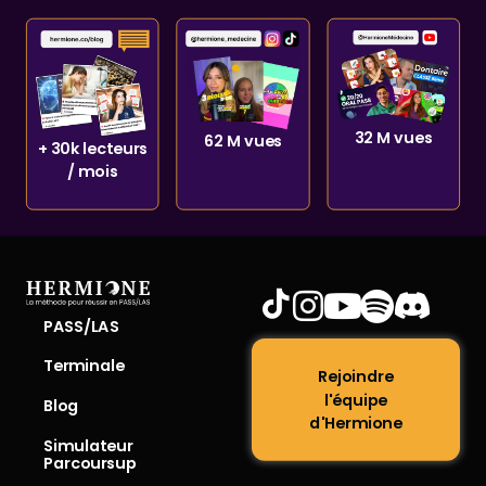
32 M vues
62 M vues
+ 30k lecteurs
/ mois
PASS/LAS
Terminale
Rejoindre
l'équipe
Blog
d'Hermione
Simulateur
Parcoursup