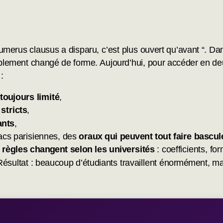
merus clausus a disparu, c’est plus ouvert qu’avant “. Dan
mplement changé de forme. Aujourd’hui, pour accéder en d
:
toujours limité
,
stricts
,
ants
,
acs parisiennes, des
oraux qui peuvent tout faire bascul
 règles changent selon les universités
: coefficients, fo
 Résultat : beaucoup d’étudiants travaillent énormément, m