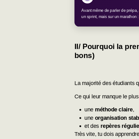
Avant même de parler de prépa, 
un sprint, mais sur un marathon :
II/
Pourquoi la pre
bons)
La majorité des étudiants 
Ce qui leur manque le plus 
une
méthode claire
,
une
organisation stab
et des
repères régulie
Très vite, tu dois apprendre