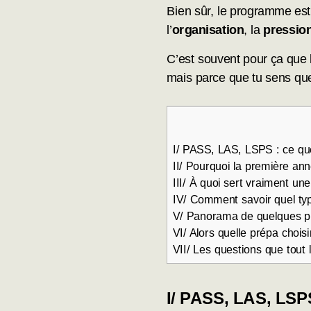
Bien sûr, le programme est 
l’
organisation
, la
pressio
C’est souvent pour ça que 
mais parce que tu sens q
I/ PASS, LAS, LSPS : ce que
II/ Pourquoi la première an
III/ À quoi sert vraiment u
IV/ Comment savoir quel ty
V/ Panorama de quelques p
VI/ Alors quelle prépa chois
VII/ Les questions que tout
I/
PASS, LAS, LSPS 