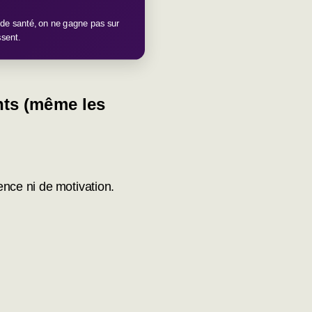
de santé, on ne gagne pas sur
ssent.
ants (même les
nce ni de motivation.