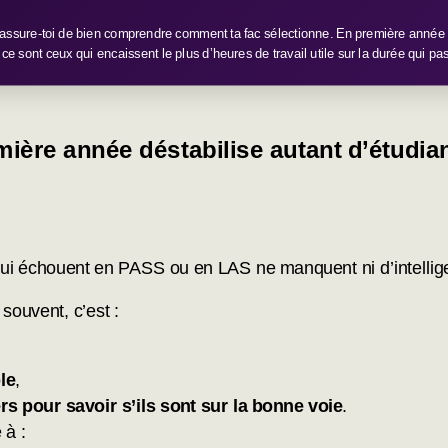
assure-toi de bien comprendre comment ta fac sélectionne. En première année 
 ce sont ceux qui encaissent le plus d’heures de travail utile sur la durée qui pa
mière année déstabilise autant d’étudi
qui échouent en PASS ou en LAS ne manquent ni d’intellige
souvent, c’est :
le
,
rs pour savoir s’ils sont sur la bonne voie
.
 à :