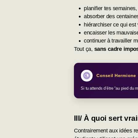
planifier tes semaines,
absorber des centaine
hiérarchiser ce qui est
encaisser les mauvais
continuer à travailler 
Tout ça,
sans cadre impos
Conseil Hermione
Si tu attends d’être “au pied du m
III/
À quoi sert vr
Contrairement aux idées reç