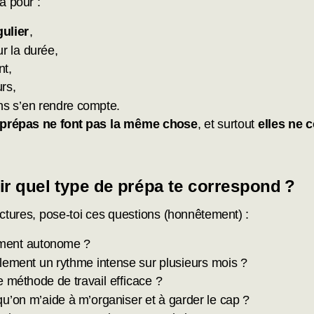
a pour :
ulier
,
ur la durée,
nt,
rs,
ns s’en rendre compte.
 prépas ne font pas la même chose
, et surtout
elles ne 
 quel type de prépa te correspond ?
ctures, pose-toi ces questions (honnêtement) :
aiment autonome ?
cilement un rythme intense sur plusieurs mois ?
e méthode de travail efficace ?
qu’on m’aide à m’organiser et à garder le cap ?