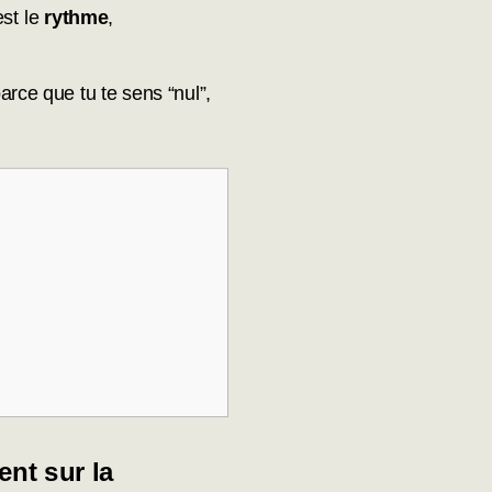
est le
rythme
,
rce que tu te sens “nul”,
nt sur la