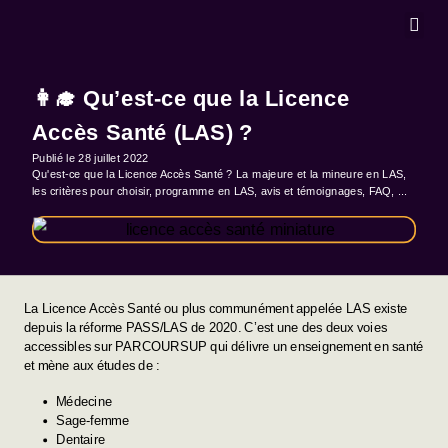
MASTERCLA
👩‍🎓 Qu’est-ce que la Licence
Accès Santé (LAS) ?
Publié le
28 juillet 2022
Qu'est-ce que la Licence Accès Santé ? La majeure et la mineure en LAS,
les critères pour choisir, programme en LAS, avis et témoignages, FAQ, ...
La Licence Accès Santé ou plus communément appelée LAS existe
depuis la
réforme PASS/LAS de 2020
. C’est une des deux voies
accessibles sur PARCOURSUP qui délivre un enseignement en santé
et mène aux études de :
Médecine
Sage-femme
Dentaire