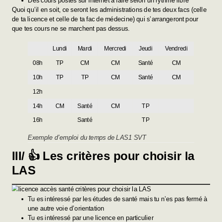
Des cours postés sur Internet à faire selon un rythme libre
Quoi qu’il en soit, ce seront les administrations de tes deux facs (celle
de ta licence et celle de ta fac de médecine) qui s’arrangeront pour
que tes cours ne se marchent pas dessus.
Lundi
Mardi
Mercredi
Jeudi
Vendredi
08h
TP
CM
CM
Santé
CM
10h
TP
TP
CM
Santé
CM
12h
14h
CM
Santé
CM
TP
16h
Santé
TP
Exemple d’emploi du temps de LAS1 SVT
III/ 👍 Les critères pour choisir la
LAS
Tu es intéressé par les études de santé mais tu n’es pas fermé à
une autre voie d’orientation
Tu es intéressé par une licence en particulier