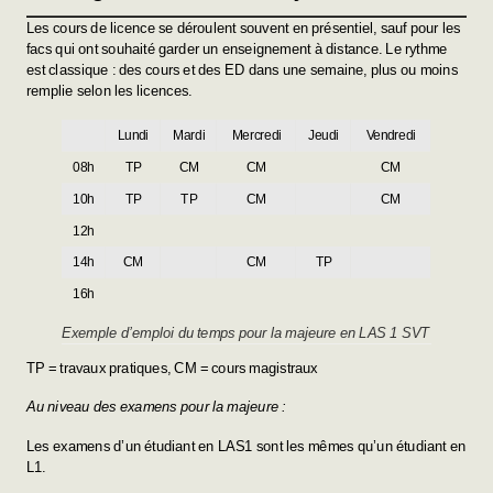
Les cours de licence se déroulent souvent en présentiel, sauf pour les
facs qui ont souhaité garder un enseignement à distance. Le rythme
est classique : des cours et des ED dans une semaine, plus ou moins
remplie selon les licences.
Lundi
Mardi
Mercredi
Jeudi
Vendredi
08h
TP
CM
CM
CM
10h
TP
TP
CM
CM
12h
14h
CM
CM
TP
16h
Exemple d’emploi du temps pour la majeure en LAS 1 SVT
TP = travaux pratiques, CM = cours magistraux
Au niveau des examens pour la majeure :
Les examens d’un étudiant en LAS1 sont les mêmes qu’un étudiant en
L1.