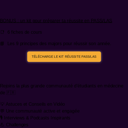
BONUS : un kit pour préparer ta réussite en PASS/LAS
📑 6 fiches de cours
📘 Les 9 principes des majors pour réussir son année.
TÉLÉCHARGE LE KIT RÉUSSITE PASS/LAS
Rejoins la plus grande communauté d’étudiants en médecine
de 🇫🇷
💡 Astuces et Conseils en Vidéo
💬 Une communauté active et engagée
🎙️ Interviews & Podcasts Inspirants
💪 Challenges