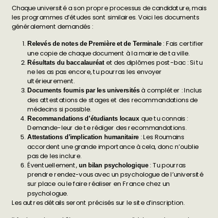
Chaque université a son propre processus de candidature, mais
les programmes d’études sont similaires. Voici les documents
généralement demandés :
: Fais certifier
Relevés de notes de Première et de Terminale
une copie de chaque document à la mairie de ta ville.
et des diplômes post-bac : Si tu
Résultats du baccalauréat
ne les as pas encore, tu pourras les envoyer
ultérieurement.
à compléter : Inclus
Documents fournis par les universités
des attestations de stages et des recommandations de
médecins si possible.
que tu connais :
Recommandations d’étudiants locaux
Demande-leur de te rédiger des recommandations.
: Les Roumains
Attestations d’implication humanitaire
accordent une grande importance à cela, donc n’oublie
pas de les inclure.
Éventuellement,
: Tu pourras
un bilan psychologique
prendre rendez-vous avec un psychologue de l’université
sur place ou le faire réaliser en France chez un
psychologue.
Les autres détails seront précisés sur le site d’inscription.