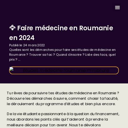
MASTERCLASS 
🦅 Faire médecine en Roumanie
en 2024
Publié le
24 mars 2022
Quelles sont les démarches pour faire ses études de médecine en
Roumanie ? Trouver sa fac ? Quand s'inscrire ? Liste des facs, quel
prix ? ...
Tu rêves de poursuivre tes études de médecine en Roumanie ?
Découvre les démarches à suivre, comment choisir ta faculté,
le déroulement du programme d’études et bien plus encore.
De la vie étudiante passionnante à la question du financement,
nous abordons les points clés qui t’aideront à prendre la
meilleure décision pour ton avenir. Nous te dévoilons