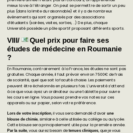
mieux la vie à l’étranger. On peut se permettre de sortir un peu
plus (dans la limite du raisonnable) et il y a de nombreux
évènements qui sont organisés par des associations
d’étudiants (soirées, visites, sorties, …) De plus, chaque
Université possède un pôle sportif proposant différents sports.
VIII/
Quel prix pour faire ses
études de médecine en Roumanie
?
En Roumanie, contrairement à la France, les études ne sont pas
gratuites. Chaque année, il faut prévoir environ 7500€ de frais
de scolarité, quel que soit la faculté choisie. Les paiements
peuvent être échelonnés en plusieurs fois. L’université s’attend
à ce que vous ayez un ordinateur ou une tablette pour suivre
les cours en ligne. Vous pouvez prendre vos notes sur ces
appareils ou sur papier, selon votre préférence.
, il vous sera demandé d’avoir
Lors de votre inscription
une
, similaire à celle utilisée au collège ou au lycée.
blouse de chimie
Cette blouse sera principalement utile pour la première année.
, vous aurez besoin de
, que je vous
Par la suite
tenues cliniques