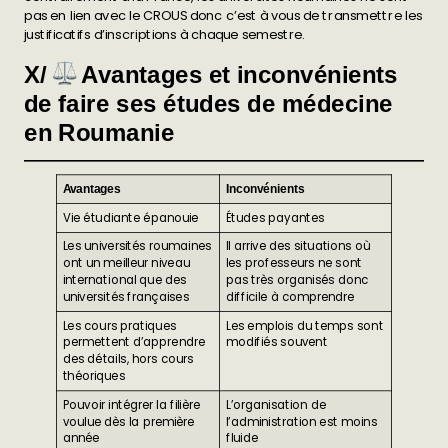
pas en lien avec le CROUS donc c’est à vous de transmettre les
justificatifs d’inscriptions à chaque semestre.
X/
Avantages et inconvénients
de faire ses études de médecine
en Roumanie
Avantages
Inconvénients
Vie étudiante épanouie
Études payantes
Les universités roumaines
Il arrive des situations où
ont un meilleur niveau
les professeurs ne sont
international que des
pas très organisés donc
universités françaises
difficile à comprendre
Les cours pratiques
Les emplois du temps sont
permettent d’apprendre
modifiés souvent
des détails, hors cours
théoriques
Pouvoir intégrer la filière
L’organisation de
voulue dès la première
l’administration est moins
année
fluide