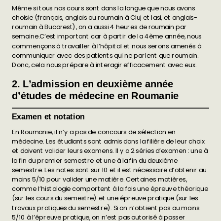
Même si tous nos cours sont dans la langue que nous avons
choisie (français, anglais ou roumain à Cluj et Iasi, et anglais-
roumain à Bucarest), on a aussi 4 heures de roumain par
semaine.C’est important car à partir de la 4ème année, nous
commençons à travailler à l’hôpital et nous serons amenés à
communiquer avec des patients qui ne parlent que roumain.
Donc, cela nous prépare à interagir efficacement avec eux.
2. L’admission en deuxième année
d’études de médecine en Roumanie
Examen et notation
En Roumanie, il n’y a pas de concours de sélection en
médecine. Les étudiants sont admis dans la filière de leur choix
et doivent valider leurs examens. Il y a 2 séries d’examen : une à
la fin du premier semestre et une à la fin du deuxième
semestre. Les notes sont sur 10 et il est nécessaire d’obtenir au
moins 5/10 pour valider une matière. Certaines matières,
comme l’histologie comportent à la fois une épreuve théorique
(sur les cours du semestre) et une épreuve pratique (sur les
travaux pratiques du semestre). Si on n’obtient pas au moins
5/10 à l’épreuve pratique, on n’est pas autorisé à passer