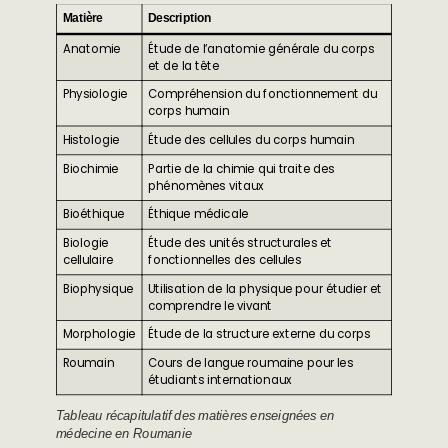
Matière
Description
Anatomie
Étude de l’anatomie générale du corps
et de la tête
Physiologie
Compréhension du fonctionnement du
corps humain
Histologie
Étude des cellules du corps humain
Biochimie
Partie de la chimie qui traite des
phénomènes vitaux
Bioéthique
Éthique médicale
Biologie
Étude des unités structurales et
cellulaire
fonctionnelles des cellules
Biophysique
Utilisation de la physique pour étudier et
comprendre le vivant
Morphologie
Étude de la structure externe du corps
Roumain
Cours de langue roumaine pour les
étudiants internationaux
Tableau récapitulatif des matières enseignées en
médecine en Roumanie