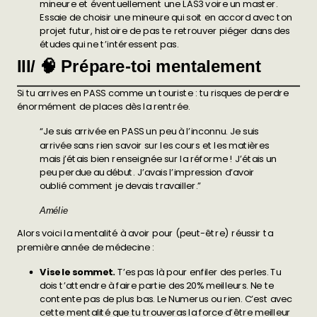
mineure et éventuellement une LAS3 voire un master.
Essaie de
choisir une mineure
qui soit en accord avec ton
projet futur, histoire de pas te retrouver piéger dans des
études qui ne t’intéressent pas.
III/ 🧠 Prépare-toi mentalement
Si tu arrives en PASS comme un touriste : tu risques de perdre
énormément de places dès la rentrée.
“Je suis arrivée en PASS un peu à l’inconnu. Je suis
arrivée sans rien savoir sur les cours et les matières
mais j’étais bien renseignée sur la réforme ! J’étais un
peu perdue au début. J’avais l’impression d’avoir
oublié comment je devais travailler.”
Amélie
Alors voici la mentalité à avoir pour (peut-être) réussir ta
première année de médecine :
Vise le sommet.
T’es pas là pour enfiler des perles. Tu
dois t’attendre à faire partie des 20% meilleurs. Ne te
contente pas de plus bas. Le Numerus ou rien. C’est avec
cette mentalité que tu trouveras la force d’être meilleur