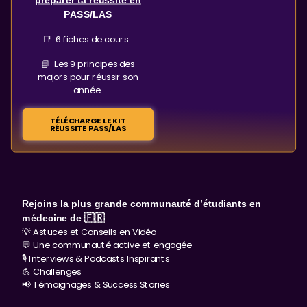
préparer ta réussite en
PASS/LAS
📑 6 fiches de cours
📘 Les 9 principes des
majors pour réussir son
année.
TÉLÉCHARGE LE KIT
RÉUSSITE PASS/LAS
Rejoins la plus grande communauté d’étudiants en
médecine de 🇫🇷
💡 Astuces et Conseils en Vidéo
💬 Une communauté active et engagée
🎙️ Interviews & Podcasts Inspirants
💪 Challenges
📢 Témoignages & Success Stories