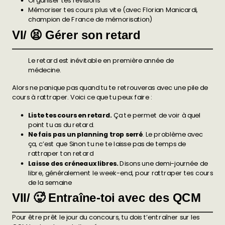
Organiser tes révisions
Mémoriser tes cours plus vite (avec Florian Manicardi,
champion de France de mémorisation)
VI/ 😫 Gérer son retard
Le retard est inévitable en première année de
médecine.
Alors ne panique pas quand tu te retrouveras avec une pile de
cours à rattraper. Voici ce que tu peux faire :
Liste tes cours en retard.
Ça te permet de voir à quel
point tu as du retard.
Ne fais pas un planning trop serré
. Le problème avec
ça, c’est que Sinon tu ne te laisse pas de temps de
rattraper ton retard
Laisse des créneaux libres.
Disons une demi-journée de
libre, généralement le week-end, pour rattraper tes cours
de la semaine
VII/ 🥵 Entraîne-toi avec des QCM
Pour être prêt le jour du concours, tu dois t’entraîner sur les