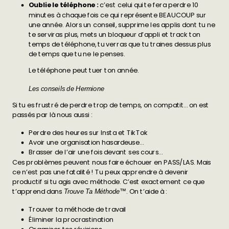
Oublie le téléphone :
c’est celui qui te fera perdre 10
minutes à chaque fois ce qui représente BEAUCOUP sur
une année. Alors un conseil, supprime les applis dont tu ne
te serviras plus, mets un bloqueur d’appli et track ton
temps de téléphone, tu verras que tu traines dessus plus
de temps que tu ne le penses.
Le téléphone peut tuer ton année.
Les conseils de Hermione
Si tu es frustré de perdre trop de temps, on compatit… on est
passés par là nous aussi :
Perdre des heures sur Insta et TikTok
Avoir une organisation hasardeuse…
Brasser de l’air une fois devant ses cours…
Ces problèmes peuvent nous faire échouer en PASS/LAS. Mais
ce n’est pas une fatalité ! Tu peux apprendre à devenir
productif si tu agis avec méthode. C’est exactement ce que
t’apprend dans
. On t’aide à :
Trouve Ta Méthode™️
Trouver ta méthode de travail
Éliminer la procrastination