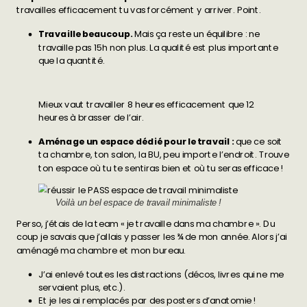
travailles efficacement tu vas forcément y arriver. Point.
Travaille beaucoup.
Mais ça reste un équilibre : ne
travaille pas 15h non plus. La qualité est plus importante
que la quantité.
Mieux vaut travailler 8 heures efficacement que 12
heures à brasser de l’air.
Aménage un espace dédié pour le travail :
que ce soit
ta chambre, ton salon, la BU, peu importe l’endroit. Trouve
ton espace où tu te sentiras bien et où tu seras efficace !
Voilà un bel espace de travail minimaliste !
Perso, j’étais de la team « je travaille dans ma chambre ». Du
coup je savais que j’allais y passer les ¾ de mon année. Alors j’ai
aménagé ma chambre et mon bureau.
J’ai enlevé toutes les distractions (décos, livres qui ne me
servaient plus, etc.).
Et je les ai remplacés par des posters d’anatomie !