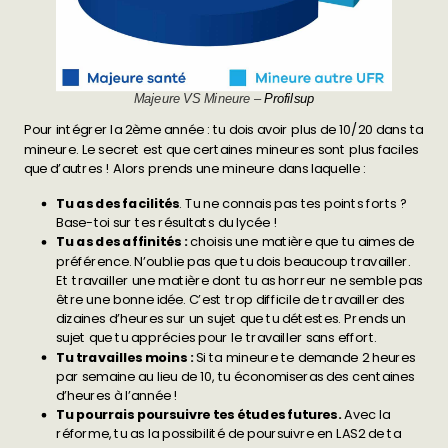
Majeure VS Mineure –
Profilsup
Pour intégrer la 2ème année : tu dois avoir plus de 10/20 dans ta
mineure. Le secret est que certaines mineures sont plus faciles
que d’autres ! Alors prends une mineure dans laquelle :
Tu as des facilités
. Tu ne connais pas tes points forts ?
Base-toi sur tes résultats du lycée !
Tu as des affinités :
choisis une matière que tu aimes de
préférence. N’oublie pas que tu dois beaucoup travailler.
Et travailler une matière dont tu as horreur ne semble pas
être une bonne idée. C’est trop difficile de travailler des
dizaines d’heures sur un sujet que tu détestes. Prends un
sujet que tu apprécies pour le travailler sans effort.
Tu travailles moins :
Si ta mineure te demande 2 heures
par semaine au lieu de 10, tu économiseras des centaines
d’heures à l’année !
Tu pourrais poursuivre tes études futures.
Avec la
réforme, tu as la possibilité de poursuivre en LAS2 de ta