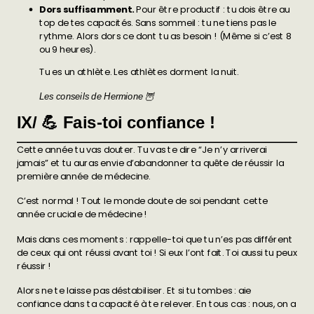
Dors suffisamment.
Pour être productif : tu dois être au
top de tes capacités. Sans sommeil : tu ne tiens pas le
rythme. Alors dors ce dont tu as besoin ! (Même si c’est 8
ou 9 heures).
Tu es un athlète. Les athlètes dorment la nuit.
Les conseils de Hermione 🦉
IX/ 💪 Fais-toi confiance !
Cette année tu vas douter. Tu vas te dire “Je n’y arriverai
jamais” et tu auras envie d’abandonner ta quête de réussir la
première année de médecine.
C’est normal ! Tout le monde doute de soi pendant cette
année cruciale de médecine !
Mais dans ces moments : rappelle-toi que tu n’es pas différent
de ceux qui ont réussi avant toi ! Si eux l’ont fait. Toi aussi tu peux
réussir !
Alors ne te laisse pas déstabiliser. Et si tu tombes : aie
confiance dans ta capacité à te relever. En tous cas : nous, on a