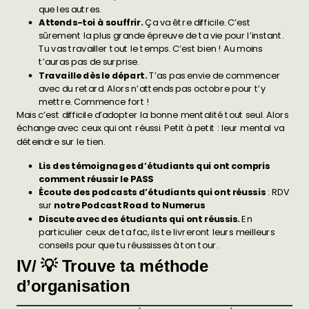
que les autres.
Attends-toi à souffrir.
Ça va être difficile. C’est
sûrement la plus grande épreuve de ta vie pour l’instant.
Tu vas travailler tout le temps. C’est bien ! Au moins
t’auras pas de surprise.
Travaille dès le départ.
T’as pas envie de commencer
avec du retard. Alors n’attends pas octobre pour t’y
mettre. Commence fort !
Mais c’est difficile d’adopter la bonne mentalité tout seul. Alors
échange avec ceux qui ont réussi. Petit à petit : leur mental va
déteindre sur le tien.
Lis des témoignages d’étudiants qui ont compris
comment réussir le PASS
Écoute des podcasts d’étudiants qui ont réussis
: RDV
sur
notre Podcast Road to Numerus
Discute avec des étudiants qui ont réussis.
En
particulier ceux de ta fac, ils te livreront leurs meilleurs
conseils pour que tu réussisses à ton tour.
IV/ 💡 Trouve ta méthode
d’organisation