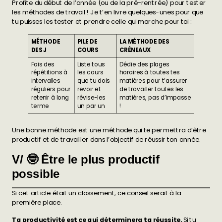
Profite du début de l’année (ou de la pré-rentrée) pour tester
les méthodes de travail ! Je t’en livre quelques-unes pour que
tu puisses les tester et prendre celle qui marche pour toi :
MÉTHODE
PILE DE
LA MÉTHODE DES
DES J
COURS
CRÉNEAUX
Fais des
Liste tous
Dédie des plages
répétitions à
les cours
horaires à toutes tes
intervalles
que tu dois
matières pour t’assurer
réguliers pour
revoir et
de travailler toutes les
retenir à long
révise-les
matières, pas d’impasse
terme
un par un
!
Une bonne méthode est une méthode qui te permettra d’être
productif et de travailler dans l’objectif de réussir ton année.
V/ 🤓 Être le plus productif
possible
Si cet article était un classement, ce conseil serait à la
première place.
Ta productivité est ce qui déterminera ta réussite.
Si tu