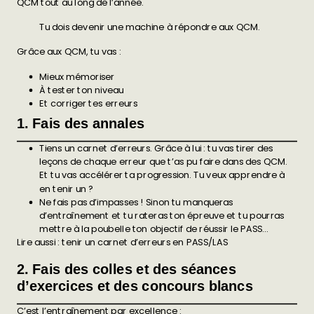
QCM tout au long de l’année.
Tu dois devenir une machine à répondre aux QCM.
Grâce aux QCM, tu vas :
Mieux mémoriser
À tester ton niveau
Et corriger tes erreurs
1. Fais des annales
Tiens un carnet d’erreurs. Grâce à lui : tu vas tirer des
leçons de chaque erreur que t’as pu faire dans des QCM.
Et tu vas accélérer ta progression. Tu veux apprendre à
en tenir un ?
Ne fais pas d’impasses ! Sinon tu manqueras
d’entraînement et tu rateras ton épreuve et tu pourras
mettre à la poubelle ton objectif de réussir le PASS…
Lire aussi :
tenir un carnet d’erreurs en PASS/LAS
2. Fais des colles et des séances
d’exercices et des concours blancs
C’est l’entraînement par excellence :