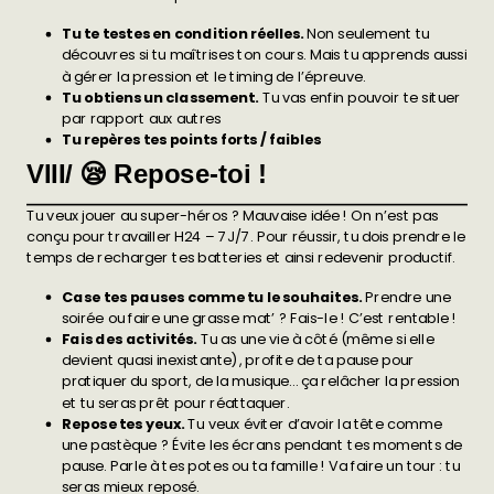
Tu te testes en condition réelles.
Non seulement tu
découvres si tu maîtrises ton cours. Mais tu apprends aussi
à gérer la pression et le timing de l’épreuve.
Tu obtiens un classement.
Tu vas enfin pouvoir te situer
par rapport aux autres
Tu repères tes points forts / faibles
VIII/ 😪 Repose-toi !
Tu veux jouer au super-héros ? Mauvaise idée ! On n’est pas
conçu pour travailler H24 – 7J/7. Pour réussir, tu dois prendre le
temps de recharger tes batteries et ainsi redevenir productif.
Case tes pauses comme tu le souhaites.
Prendre une
soirée ou faire une grasse mat’ ? Fais-le ! C’est rentable !
Fais des activités.
Tu as une vie à côté (même si elle
devient quasi inexistante), profite de ta pause pour
pratiquer du sport, de la musique… ça relâcher la pression
et tu seras prêt pour réattaquer.
Repose tes yeux.
Tu veux éviter d’avoir la tête comme
une pastèque ? Évite les écrans pendant tes moments de
pause. Parle à tes potes ou ta famille ! Va faire un tour : tu
seras mieux reposé.